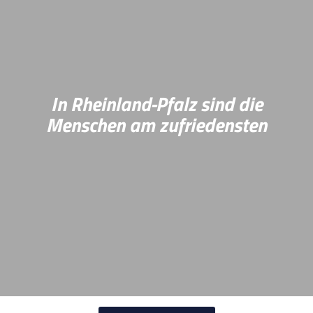
(AR) und generativer KI möglich sein, die noch
unsichtbaren Folgen des Klimawandels in Städten für
jeden unmittelbar erlebbar zu machen.
Mehr Infos
In Rheinland-Pfalz sind die
Menschen am zufriedensten
Das Bundesinstitut für Bevölkerungsforschung (BiB)