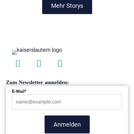
Mehr Storys
hat in seiner jüngsten Studie die regionale
Zufriedenheit in Deutschland untersucht. Besonders
erfreulich: Rheinland-Pfalz gehört zu den
Bundesländern mit den zufriedensten Menschen.
Mehr Infos
Zum Newsletter anmelden:
E-Mail*
Anmelden