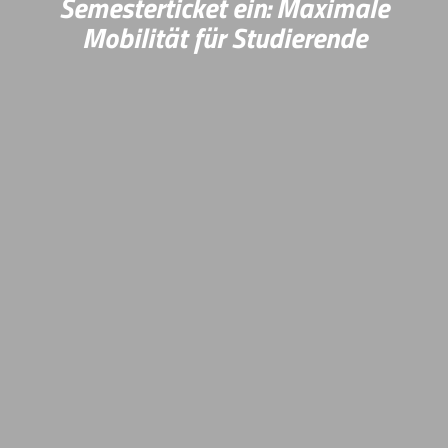
Semesterticket ein: Maximale
Mobilität für Studierende
Als erste Universität im VRN-Verbundgebiet führte die
Rheinland-Pfälzische Technische Universität
Kaiserslautern-Landau (RPTU) das neue Deutschland-
Semesterticket ein – ein wichtiger Schritt in Richtung
moderne Mobilität.
Mehr Infos