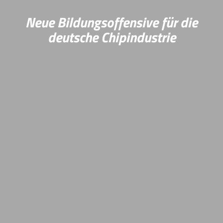
Neue Bildungsoffensive für die
deutsche Chipindustrie
Die Hochschule Kaiserslautern ist Gründungspartner
und Vorreiter im bundesweiten Leitprojekt „Fachkräfte
für die Mikroelektronik: skills4chips“. Das BMBF
fördert den Aufbau einer nationalen
Bildungsakademie für die Mikroelektronik und