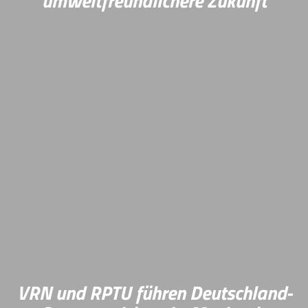
umweltfreundlichere Zukunft
Das Leibniz-Institut für Verbundwerkstoffe (IVW) in
Kaiserslautern freut sich über eine Förderung von
500.000 Euro, überreicht von Katharina Heil,
Ministerialdirektorin im Ministerium für Wissenschaft
und Gesundheit Rheinland-Pfalz (MWG).
Mehr Infos
VRN und RPTU führen Deutschland-