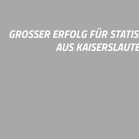
Thermoplaste auf Basis digitaler Mikrostruktura
Mehr Infos
GROSSER ERFOLG FÜR STATI
AUS KAISERSLAUT
2. Platz in der Kategorie „Interne Verwaltungsa
Projekt „KOSIS Daten Explorer“ des Referats für D