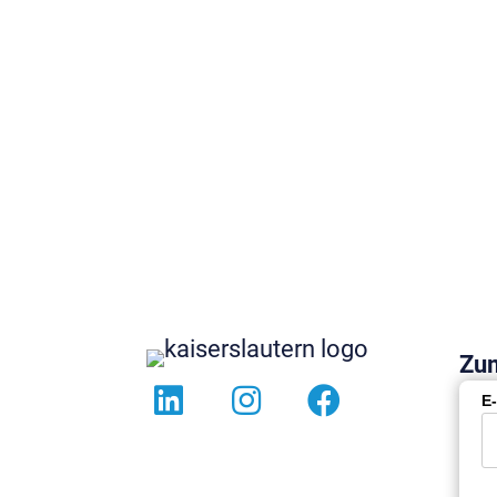
Im Rahmen ihrer Unternehmensstrategie „24/50
Bridge Systems eine Investition von über 20 Milli
Produktionsstandorte in Kaiserslautern und Sem
von rund 400 neuen Arbeitsplätzen bis 2029 an.
Mehr Infos
Zum
E-