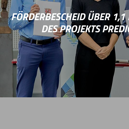
FÖRDERBESCHEID ÜBER 1,1 M
DES PROJEKTS PREDI
Das Ministerium für Wissenschaft und Gesundhei
Pfalz fördert das gemeinsame Forschungsproje
Millionen Euro. Das IVW und das Fraunhofer ITW
anwendungsorientiertes Materialmodell für fase