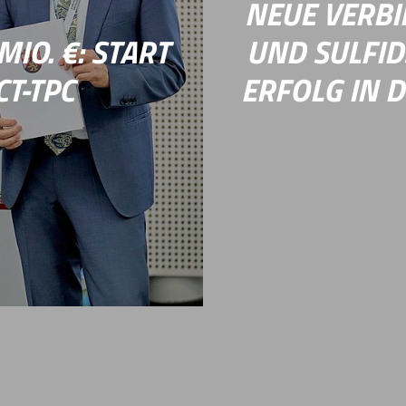
NEUE VERBI
IO. €: START
UND SULFID
CT-TPC
ERFOLG IN 
t Rheinland-
Peroxidasen bauen in 
kt
Predict-TPC
mit 1,1
des „Peroxiredoxin 6-Ty
M entwickeln darin ein
unklar, woher die Elekt
rverstärkte
Arbeitsgruppe von Prof