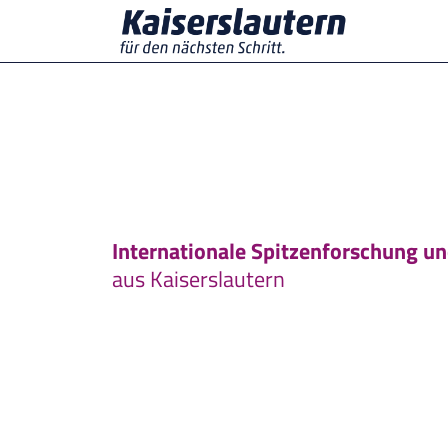
Zum
Inhalt
springen
Internationale Spitzenforschung u
aus Kaiserslautern