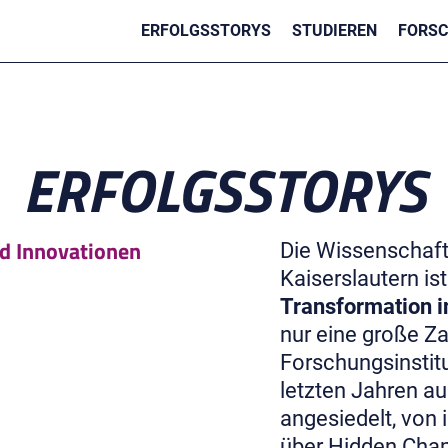
ERFOLGSSTORYS
STUDIEREN
FORS
ERFOLGSSTORYS
nd Innovationen
Die Wissenschaft
Kaiserslautern is
Transformation i
nur eine große Z
Forschungsinstitu
letzten Jahren a
angesiedelt, von
über Hidden Cham