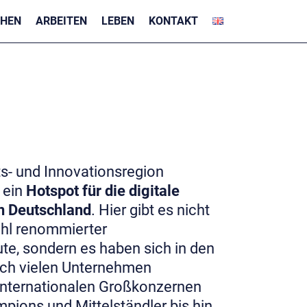
CHEN
ARBEITEN
LEBEN
KONTAKT
s- und Innovationsregion
t ein
Hotspot für die digitale
n Deutschland
. Hier gibt es nicht
ahl renommierter
te, sondern es haben sich in den
uch vielen Unternehmen
 internationalen Großkonzernen
pions und Mittelständler bis hin