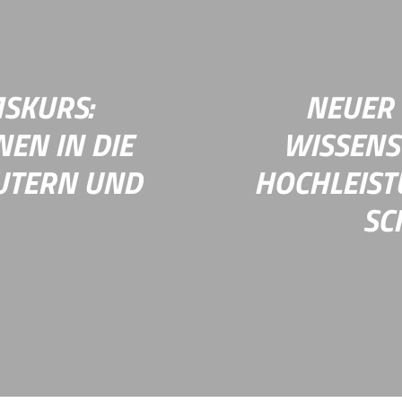
KI beim Open Source
Informatikprofessorin K
 SCCON 2025 in Berlin.
erhielt am 1. Oktober 
Mehr Infos
SKURS:
NEUER
EN IN DIE
WISSENS
AUTERN UND
HOCHLEIST
SC