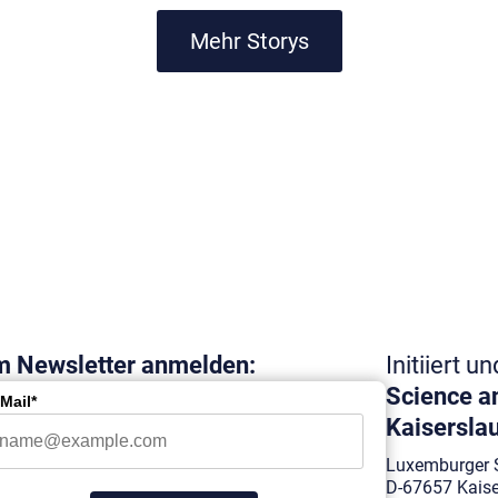
0“ kündigt GDELS–
Das Leibniz-Institut fü
Mehr Storys
onen Euro in ihre
auf dem Mainzer Wisse
bach und die Schaffung
aufgestellt: Eine neuar
Hochleistungskunststoff
schwerste, nur durch K
Mehr Infos
 Newsletter anmelden:
Initiiert u
Science an
Mail*
Kaiserslau
Luxemburger S
D-67657 Kaise