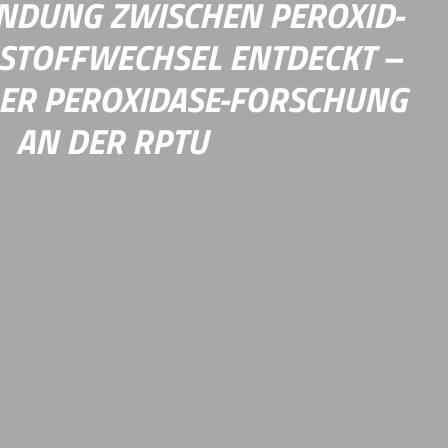
NDUNG ZWISCHEN PEROXID-
STOFFWECHSEL ENTDECKT –
DER PEROXIDASE-FORSCHUNG
AN DER RPTU
Organismen Wasserstoffperoxid ab. Für Enzyme
ps“ war seit ihrer Entdeckung im Jahr 1998
ronen für diese Reaktion stammen. Die
essor Marcel Deponte an der RPTU hat diese