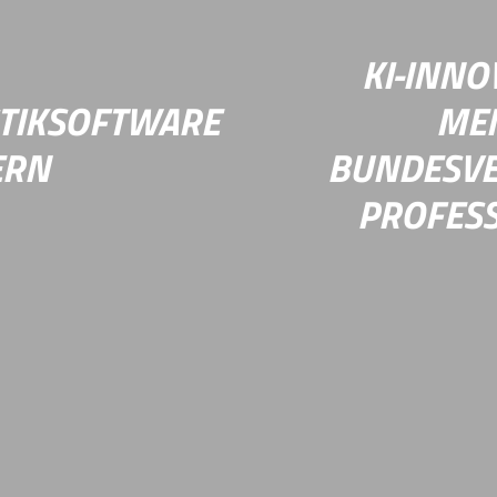
nalysen.
Wissenslücke nun gesc
KI-INNO
Mehr Infos
STIKSOFTWARE
MEN
ERN
BUNDESVE
PROFESS
nwendungen“ für das
Künstliche Intelligenz (
igitalisierung und
das technisch Mögliche i