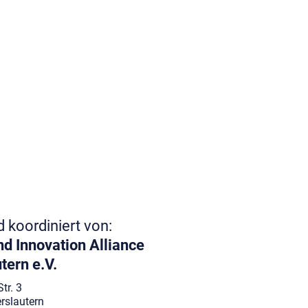
r Verbundwerkstoffe (IVW) aus Kaiserslautern hat
nschaftsmarkt einen neuen Weltrekord
tige Klebetechnologie, basierend auf dem
 PEEK, überbot erfolgreich den Rekord für das
lebstoff gehobene Gewicht.
nd koordiniert von:
d Innovation Alliance
tern e.V.
tr. 3
rslautern