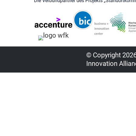
Die Verbundpartner des Projekts „Standortkomm
© Copyright 2026,
Innovation Allian