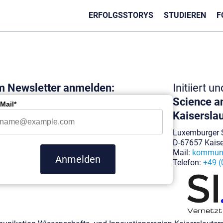
ERFOLGSSTORYS
STUDIEREN
F
 Newsletter anmelden:
Initiiert u
Science an
Mail*
Kaiserslau
Luxemburger S
D-67657 Kaise
Mail:
kommuni
Anmelden
Telefon:
+49 (