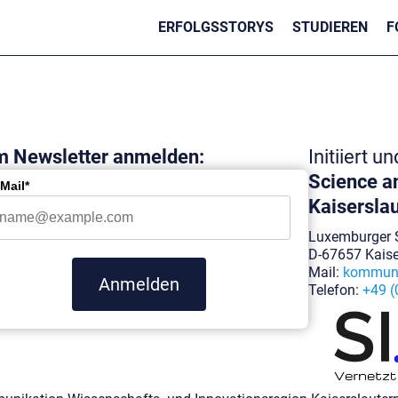
ERFOLGSSTORYS
STUDIEREN
F
 Newsletter anmelden:
Initiiert u
Science an
Mail*
Kaiserslau
Luxemburger S
D-67657 Kaise
Mail:
kommuni
Anmelden
Telefon:
+49 (