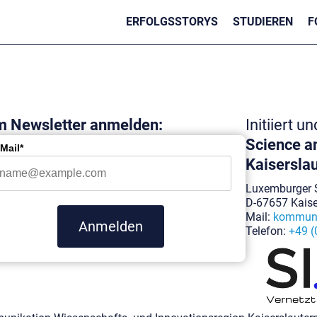
ERFOLGSSTORYS
STUDIEREN
F
 Newsletter anmelden:
Initiiert u
Science an
Mail*
Kaiserslau
Luxemburger S
D-67657 Kaise
Mail:
kommuni
Anmelden
Telefon:
+49 (