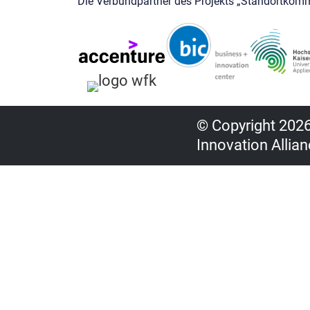
Die Verbundpartner des Projekts „Standortkomm
© Copyright 2026,
Innovation Allian